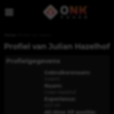
Home
>
Profiel van JulianH
Profiel van
Julian Hazelhof
Profielgegevens
Gebruikersnaam:
JulianH
Naam:
Julian Hazelhof
Experience:
4137
XP
All-time XP positie: