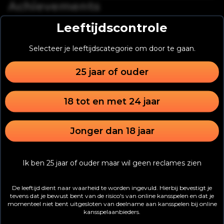
Achievements
Leeftijdscontrole
Begin je pokercarrière
Selecteer je leeftijdscategorie om door te gaan.
Je hebt een account aangemaakt
25 jaar of ouder
1
/
1
18 tot en met 24 jaar
Jonger dan 18 jaar
Ik ben 25 jaar of ouder maar wil geen reclames zien
De leeftijd dient naar waarheid te worden ingevuld. Hierbij bevestigt je
tevens dat je bewust bent van de risico's van online kansspelen en dat je
momenteel niet bent uitgesloten van deelname aan kansspelen bij online
kansspelaanbieders.