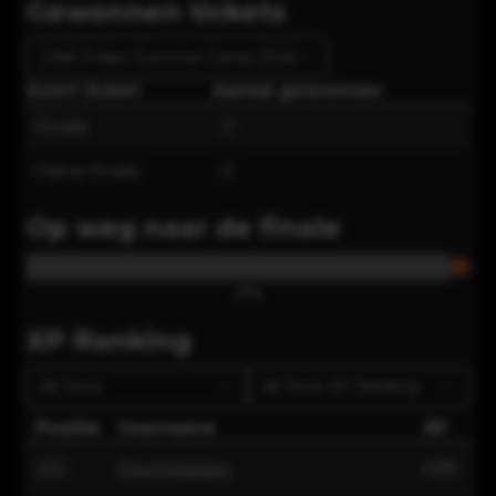
Gewonnen tickets
ONK Poker Summer Camp 2026
Soort ticket
Aantal gewonnen
Finale
0
Halve finale
0
Op weg naar de finale
0
%
XP Ranking
All Time
All Time
XP Ranking
Positie
Username
XP
255
Psych0plays
4181