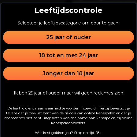
Leeftijdscontrole
75
Selecteer je leeftijdscategorie om door te gaan.
Resultaten
25 jaar of ouder
Toernooi
Locatie
18 tot en met 24 jaar
Eerste
Vorige
Jonger dan 18 jaar
Ik ben 25 jaar of ouder maar wil geen reclames zien
De leeftijd dient naar waarheid te worden ingevuld. Hierbij bevestigt je
tevens dat je bewust bent van de risico's van online kansspelen en dat je
momenteel niet bent uitgesloten van deelname aan kansspelen bij online
kansspelaanbieders.
carrière
Wat kost gokken jou? Stop op tijd. 18+