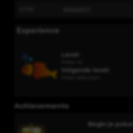
20766
€€alba007
Experience
Level:
Poker vis
Volgende level:
Poker debutant
Achievements
Begin je poker