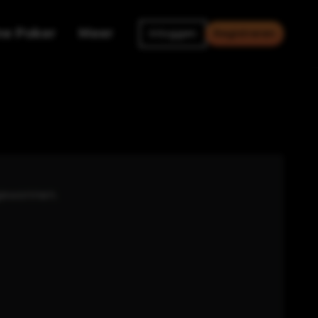
ne Poker
Meer
Inloggen
Registreren
 gewonnen.