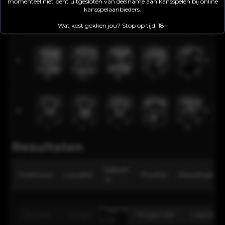
momenteel niet bent uitgesloten van deelname aan kansspelen bij online
kansspelaanbieders.
Wat kost gokken jou? Stop op tijd. 18+
Resultaten
Datum
Toernooi
Locatie
Positie
Resultaat
▼
Pagina
Eerste
Vorige
Volgende
Laatste
1
/
0