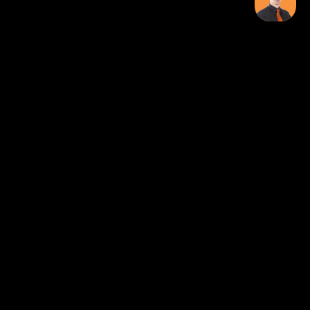
Over ONK Poker
Over Ons
Veelgestelde Vragen
In Contact Komen Met Ons?
Mail naar: info@onkpoker.nl
Poker