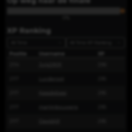
Op weg naar de finale
0
%
XP Ranking
All Time
All Time
XP Ranking
Positie
Username
XP
2114
Joris2909
296
2117
Lucderooij
295
2117
Kaasdebaas
295
2117
martijnbouwens
295
2117
Dawid49
295