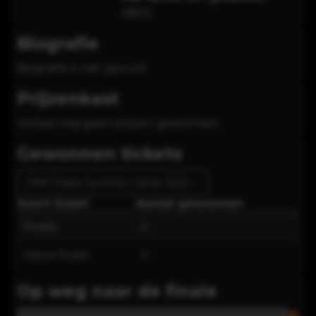
6803
Biografie
Biografie is niet gevuld
Prijzenkast
Helaas nog geen prijzen gewonnen.
Gewonnen tickets
ONK Poker Summer Camp 2026
Soort ticket
Aantal gewonnen
Finale
0
Halve finale
0
Op weg naar de finale