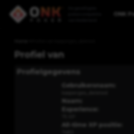
De gezelligste
ONK P
pokercompetitie
van Nederland
Home
>
Profiel van kasperges_deleted
Profiel van
Profielgegevens
Gebruikersnaam:
kasperges_deleted
Naam:
Experience:
75
XP
All-time XP positie:
7483