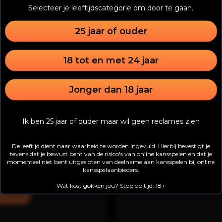
Selecteer je leeftijdscategorie om door te gaan.
Toernooi
25 jaar of ouder
Online Pokerkampioenscha
van Nijmegen
18 tot en met 24 jaar
Eerste
Vorige
Jonger dan 18 jaar
Ik ben 25 jaar of ouder maar wil geen reclames zien
De leeftijd dient naar waarheid te worden ingevuld. Hierbij bevestigt je
carrière
tevens dat je bewust bent van de risico's van online kansspelen en dat je
momenteel niet bent uitgesloten van deelname aan kansspelen bij online
kansspelaanbieders.
t aangemaakt
Wat kost gokken jou? Stop op tijd. 18+