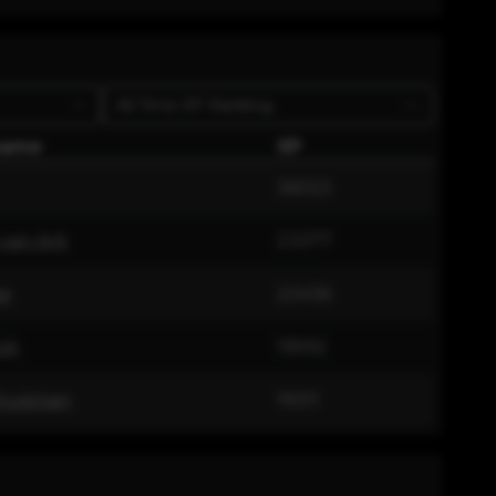
All Time
XP Ranking
name
XP
36022
 van Ark
23377
e
22436
ok
19592
huisman
19311