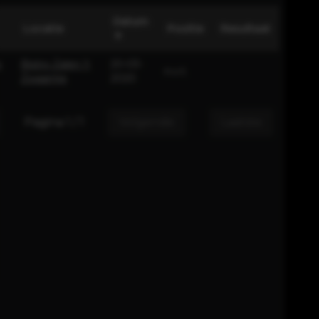
Datum
Locatie
Positie
Resultaat
▼
p
Bistro Zalen 't
20-03-
n.v.t.
Zwaantje
2020
Pagina
1
/
1
Volgende
Laatste