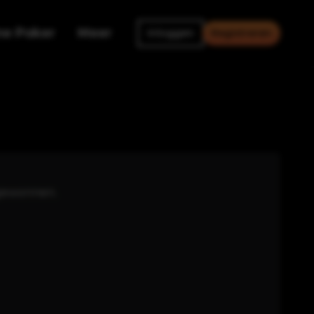
ne Poker
Meer
Inloggen
Registreren
 gewonnen.