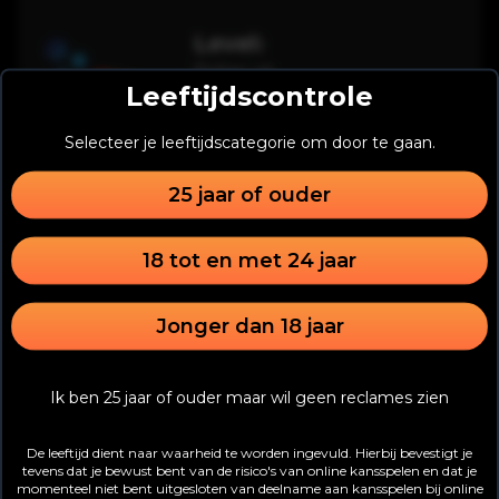
Level:
Poker vis
Leeftijdscontrole
Volgende level:
Poker debutant
Selecteer je leeftijdscategorie om door te gaan.
25 jaar of ouder
Achievements
18 tot en met 24 jaar
Begin je pokercarrière
Jonger dan 18 jaar
Je hebt een account aangemaakt
1
/
1
Ik ben 25 jaar of ouder maar wil geen reclames zien
De leeftijd dient naar waarheid te worden ingevuld. Hierbij bevestigt je
tevens dat je bewust bent van de risico's van online kansspelen en dat je
momenteel niet bent uitgesloten van deelname aan kansspelen bij online