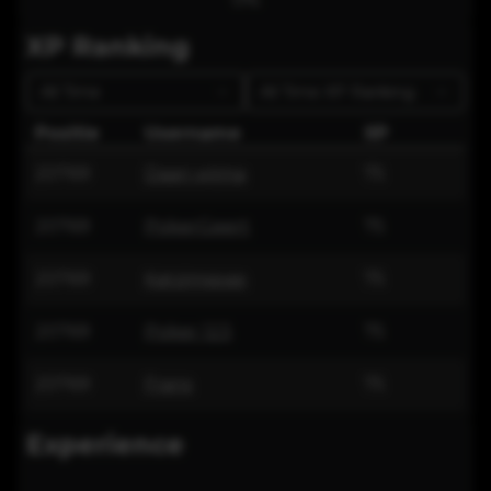
XP Ranking
All Time
All Time
XP Ranking
Positie
Username
XP
20769
Daan wijma
75
20769
PokerGeert
75
20769
Katzimspap
75
20769
Poker 123
75
20769
Frans
75
Experience