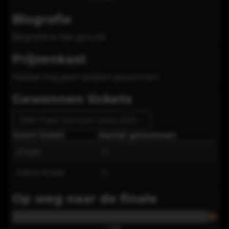
Biografie
Biografie is niet gevuld
Prijzenkast
Helaas nog geen prijzen gewonnen.
Gewonnen tickets
ONK Poker Summer Camp 2026
Soort ticket
Aantal gewonnen
Finale
0
Halve finale
0
Op weg naar de finale
0
%