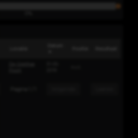
0
%
Datum
Locatie
Positie
Resultaat
▼
De Griethse
31-05-
n.v.t.
Poort
2019
Pagina
1
/
1
Volgende
Laatste