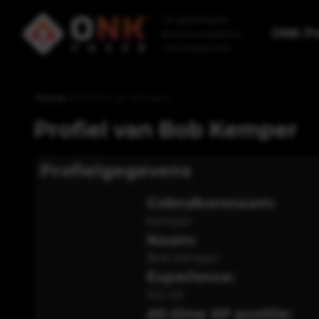
De gezelligste
ONK P
pokercompetitie
van Nederland
Home
>
Profiel van Kemper
Profiel van
Bob Kemper
Profielgegevens
Gebruikersnaam:
Kemper
Naam:
Bob Kemper
Experience:
150
XP
All-time XP positie: