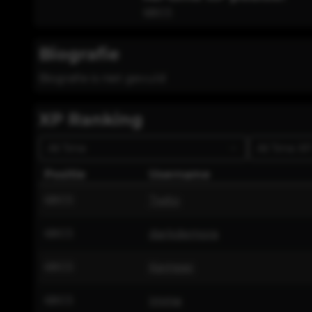
6803
Biografie
Biografie is niet gevuld
XP Ranking
All Time
All Time
XP
Positie
Username
6803
Twito
6803
darkdemora
6803
Kemper
6803
Imme