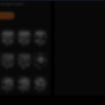
t aangemaakt