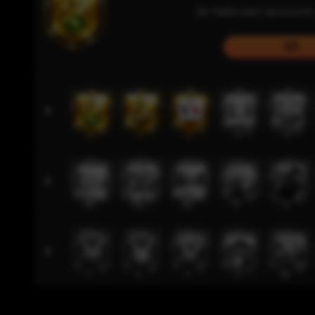
Je hebt een accoun
1
/
1