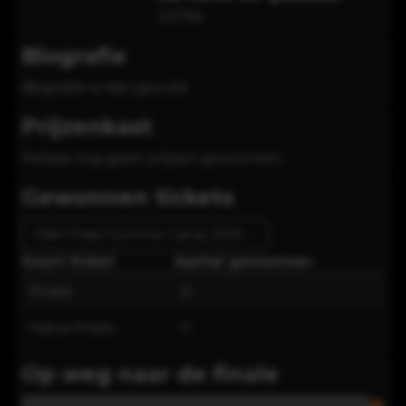
20756
Biografie
Biografie is niet gevuld
Prijzenkast
Helaas nog geen prijzen gewonnen.
Gewonnen tickets
ONK Poker Summer Camp 2026
Soort ticket
Aantal gewonnen
Finale
0
Halve finale
0
Op weg naar de finale