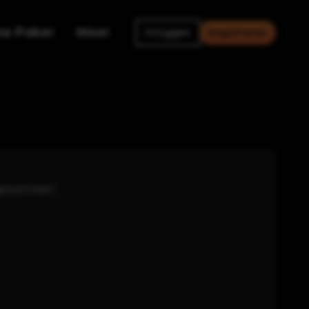
ne Poker
Meer
Inloggen
Registreren
 gewonnen.