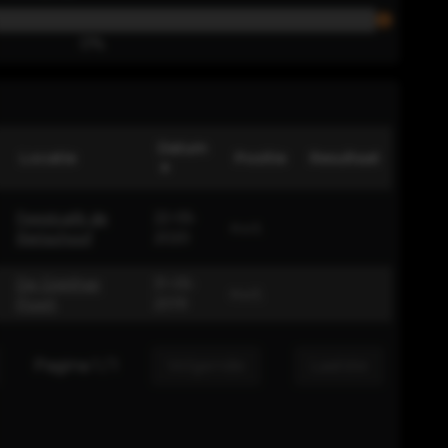
0
%
Datum
Locatie
Positie
Resultaat
▼
Feestcafé de
22-05-
n.v.t.
Rietschoof
2020
De Griethse
31-05-
n.v.t.
Poort
2019
Pagina
1
/
1
Volgende
Laatste