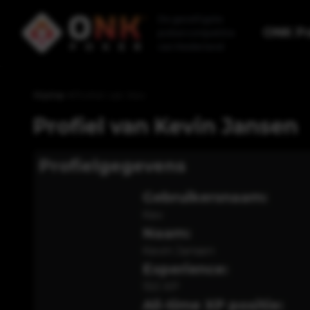
De gezelligste
ONK P
pokercompetitie
van Nederland
Home
>
Profiel van Kev
Profiel van
Kevin Jansen
Profielgegevens
Gebruikersnaam:
Kev
Naam:
Kevin Jansen
Experience:
150
XP
All-time XP positie: