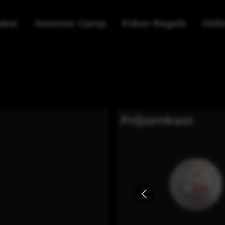
oker
Summer Camp
Poker Regels
Onli
Prijzenkast