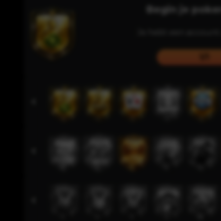
Begin je poker
Je hebt een accoun
1
/
1