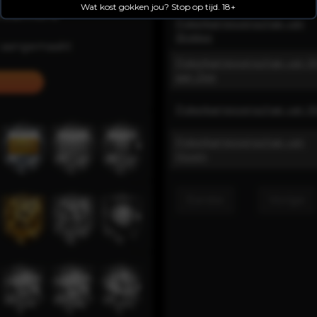
Wat kost gokken jou? Stop op tijd. 18+
carrière
Pokerkampioenschap van
Blokker
t aangemaakt
Pokerkampioenschap van Wi
aan Zee
Pokerkampioenschap van We
Pokerkampioenschap van
Hoorn
Eerste
Vorige