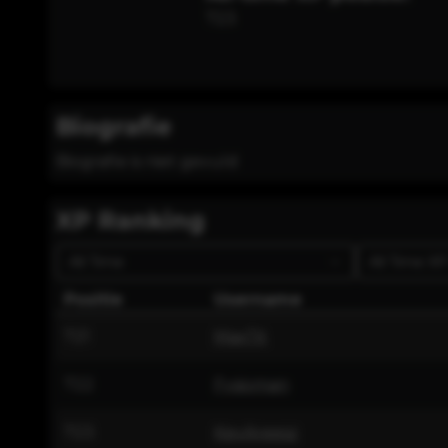
723
/2025
Pokerkampioenschap van Meijel
10-10-2024 19:30:00
Biografie
Biografie is niet gevuld
XP Ranking
All Time
All Time
XP
Positie
Username
721
MaxTit
722
Fysioman
723
KevAreesz