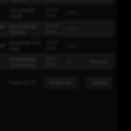
Het Gouden
12-04-
n.v.t.
Hoofd
2025
jk
Dorpshuis de
07-02-
n.v.t.
Moriaan
2025
Dorpshuis "Ons
03-01-
ll
n.v.t.
Huis"
2025
Schaatsbaan
30-11-
9
Wildcard
De Westfries
2024
Pagina
1
/
3
Volgende
Laatste