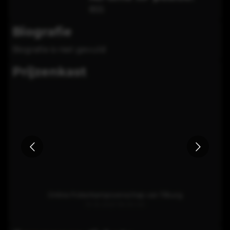
855
Biografie
Biografie is niet gevuld
Prijzenkast
Online Pokerkampioenschap van Tilburg
13-12-2021 18:30:00