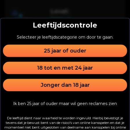
Level:
Poker vis
Leeftijdscontrole
Volgende level:
Poker debutant
Selecteer je leeftijdscategorie om door te gaan.
25 jaar of ouder
Achievements
18 tot en met 24 jaar
Begin je pokercarrière
Jonger dan 18 jaar
Je hebt een account aangemaakt
1
/
1
Ik ben 25 jaar of ouder maar wil geen reclames zien
De leeftijd dient naar waarheid te worden ingevuld. Hierbij bevestigt je
tevens dat je bewust bent van de risico's van online kansspelen en dat je
momenteel niet bent uitgesloten van deelname aan kansspelen bij online