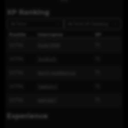
XP Ranking
All Time
All Time
XP Ranking
Positie
Username
XP
20756
Rody1999
75
20756
Jordyvh
75
20756
kevin goebertus
75
20756
Saabgrrl
75
20756
pietjeb7
75
Experience