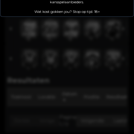
kansspelaanbieders.
Wat kost gokken jou? Stop op tijd. 18+
Resultaten
Datum
Toernooi
Locatie
Positie
Resultaat
▼
Pagina
Eerste
Vorige
Volgende
Laatste
1
/
0