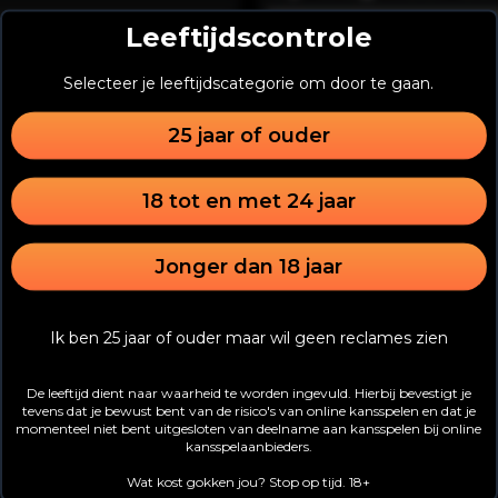
Leeftijdscontrole
150
Selecteer je leeftijdscategorie om door te gaan.
Resultaten
25 jaar of ouder
Toernooi
18 tot en met 24 jaar
Pokerkampioenschap van
Zevenaar
Jonger dan 18 jaar
Eerste
Vorige
Ik ben 25 jaar of ouder maar wil geen reclames zien
De leeftijd dient naar waarheid te worden ingevuld. Hierbij bevestigt je
tevens dat je bewust bent van de risico's van online kansspelen en dat je
momenteel niet bent uitgesloten van deelname aan kansspelen bij online
kansspelaanbieders.
carrière
Wat kost gokken jou? Stop op tijd. 18+