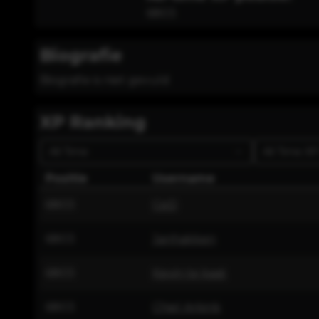
6803
Biografie
Biografie is niet gevuld
XP Ranking
All Time
All Time
XP
Positie
Username
6803
CpD
6803
Janhakken
6803
Kevin te kaat
6803
Chiel Arkink