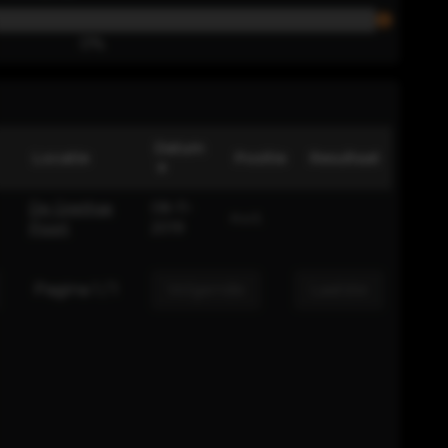
0
%
Datum
Locatie
Positie
Resultaat
▼
De Griethse
08-11-
n.v.t.
Poort
2019
Pagina
1
/
1
Volgende
Laatste