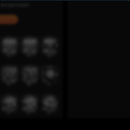
t aangemaakt