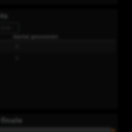
ts
2026
Aantal gewonnen
0
0
finale