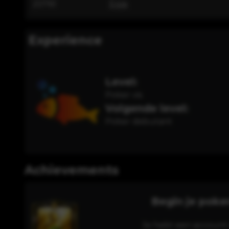
20761
Egje
Experience
Level:
Poker vis
Volgende level:
Poker debutant
Achievements
Begin je poker
Je hebt een accoun