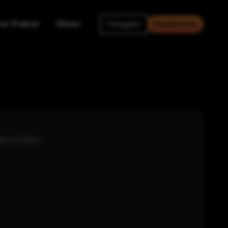
ne Poker
Meer
Inloggen
Registreren
 gewonnen.