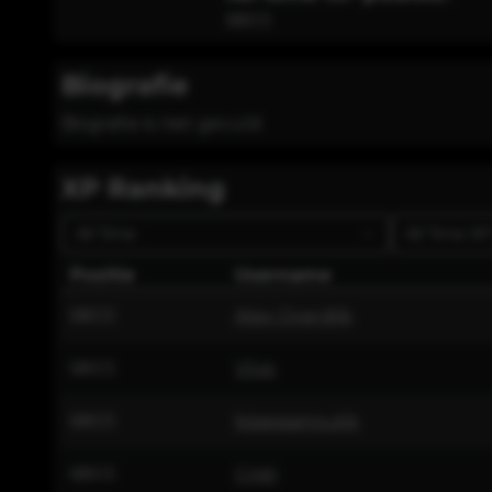
6803
Biografie
Biografie is niet gevuld
XP Ranking
All Time
All Time
XP
Positie
Username
6803
Alex Overdijk
6803
Vlop
6803
kissessanoukk
6803
Cristi