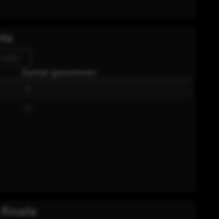
ts
2026
Aantal gewonnen
0
0
finale