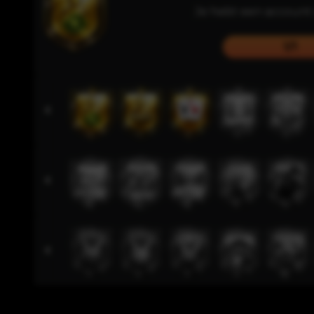
Je hebt een accoun
1
/
1