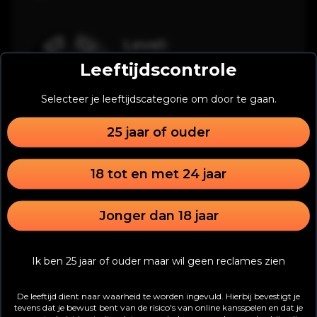
Level:
Poker debutant
Leeftijdscontrole
Volgende level:
Selecteer je leeftijdscategorie om door te gaan.
Gelegenheidspokeraar
25 jaar of ouder
Achievements
18 tot en met 24 jaar
Begin je pokercarrière
Jonger dan 18 jaar
Je hebt een account aangemaakt
Ik ben 25 jaar of ouder maar wil geen reclames zien
1
/
1
De leeftijd dient naar waarheid te worden ingevuld. Hierbij bevestigt je
tevens dat je bewust bent van de risico's van online kansspelen en dat je