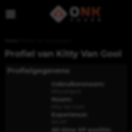
Home
>
Profiel van Kittyvangool
Profiel van
Kitty Van Gool
Profielgegevens
Gebruikersnaam:
Kittyvangool
Naam:
Kitty Van Gool
Experience:
150
XP
All-time XP positie: