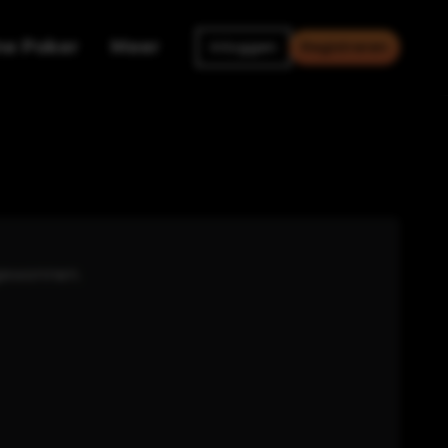
ne Poker
Meer
Inloggen
Registreren
 gewonnen.