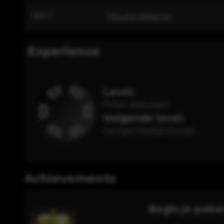
6803
Wouterseijsener
Experience
Level:
Poker debutant
Volgende level:
Gelegenheidspokeraar
Achievements
Begin je poker