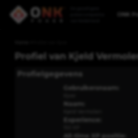
De gezelligste
ONK P
pokercompetitie
van Nederland
Home
>
Profiel van Kjver
Profiel van
Kjeld Vermole
Profielgegevens
Gebruikersnaam:
Kjver
Naam:
Kjeld Vermolen
Experience:
150
XP
All-time XP positie: