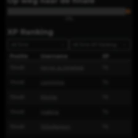
Op weg naar de finale
0
%
XP Ranking
All Time
All Time
XP Ranking
Positie
Username
XP
19448
terror_is_timeless
76
19448
commmo
76
19448
Klomp
76
19448
makina
76
19448
100xRemon
76