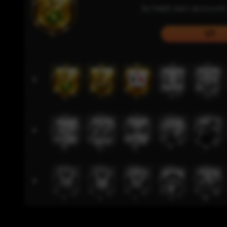
Je hebt een accoun
1
/
1