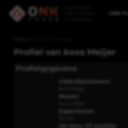
De gezelligste
ONK P
pokercompetitie
van Nederland
Home
>
Profiel van Koos Meijer
Profiel van
koos Meijer
Profielgegevens
Gebruikersnaam:
Koos Meijer
Naam:
koos Meijer
Experience:
150
XP
All-time XP positie: