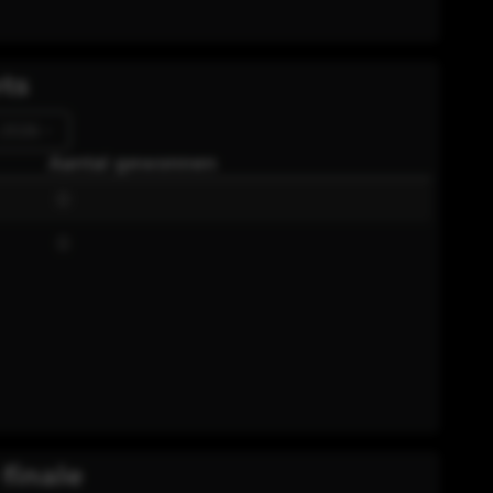
ts
2026
Aantal gewonnen
0
0
finale