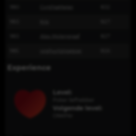
980
CynthiaMeijer
832
983
Kris
827
983
Alex Molengraaf
827
985
yoghurtsnoepoe
826
Experience
Level:
Poker liefhebber
Volgende level:
ONKPér