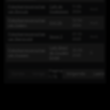
Pokerkampioenschap
Café de
11-05-
n.v.t.
van Borculo
Hoeksteen
2024
Pokerkampioenschap
12-04-
DVC'26
n.v.t.
van Didam
2024
Pokerkampioenschap
01-10-
Spoor 3
n.v.t.
van Barneveld
2023
Café Biljart
Pokerkampioenschap
25-09-
de Gouden
5
van Huissen
2023
Engel
Pagina
Eerste
Vorige
Volgende
Laatste
1
/
15