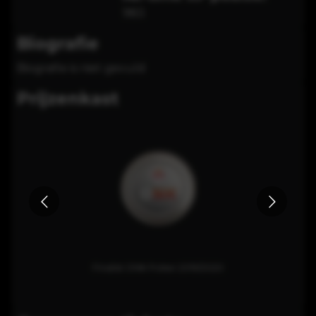
983
Biografie
Biografie is niet gevuld
Prijzenkast
Finalist
ONK Poker 2019/2020