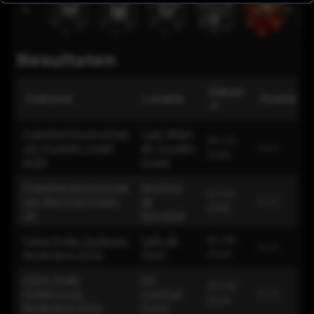
Resultaten
Datum
Toernooi
Locatie
Positie
▼
Pokerkampioenschap
Café Biljart
29-03-
van Huissen maart
de Gouden
n.v.t.
2026
2026
Engel
Pokerkampioenschap
Sporthal
01-03-
van Bemmel maart
de
n.v.t.
2026
'26
Bongerd
Halve finale Zuidoost-
Cafe de
30-06-
n.v.t.
Nederland 23/24
Peet
2024
Halve finale
De
20-06-
Middenoost-
Griethse
n.v.t.
2024
Nederland 23/24
Poort