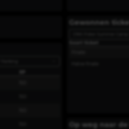
Gewonnen ticke
ONK Poker Summer Camp 
Soort ticket
Finale
 Ranking
Halve finale
XP
150
150
150
Op weg naar de 
150