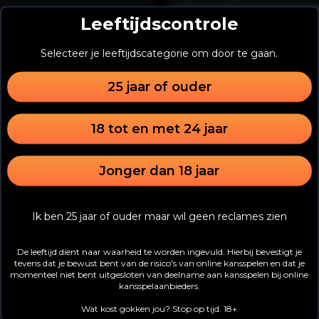
Leeftijdscontrole
150
Selecteer je leeftijdscategorie om door te gaan.
Resultaten
25 jaar of ouder
Toernooi
Locatie
18 tot en met 24 jaar
Eerste
Vorige
Jonger dan 18 jaar
Ik ben 25 jaar of ouder maar wil geen reclames zien
De leeftijd dient naar waarheid te worden ingevuld. Hierbij bevestigt je
tevens dat je bewust bent van de risico's van online kansspelen en dat je
momenteel niet bent uitgesloten van deelname aan kansspelen bij online
kansspelaanbieders.
carrière
Wat kost gokken jou? Stop op tijd. 18+