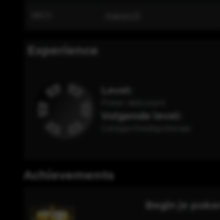
6803
maxgrc9
Experience
Level:
Poker debutant
Volgende level:
Gelegenheidspokeraar
Achievements
Begin je poker