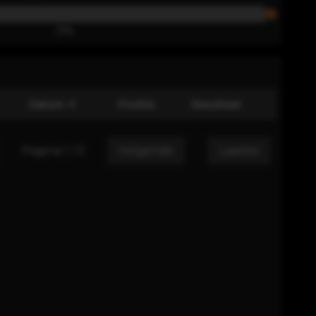
0
%
Datum
▼
Positie
Resultaat
Pagina
1
/
0
Volgende
Laatste