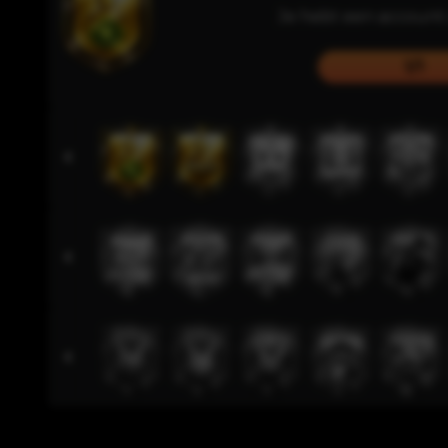
Je hebt een accoun
1
/
1