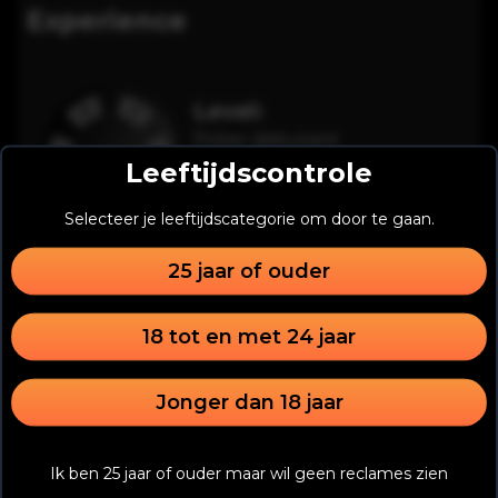
Experience
Level:
Poker debutant
Volgende level:
Leeftijdscontrole
Gelegenheidspokeraar
Selecteer je leeftijdscategorie om door te gaan.
25 jaar of ouder
Achievements
18 tot en met 24 jaar
Begin je pokercarrière
Jonger dan 18 jaar
Je hebt een account aangemaakt
1
/
1
Ik ben 25 jaar of ouder maar wil geen reclames zien