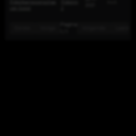
Pokerkampioenschap
Pokerrrr
n.v.t.
2021
van Soest
2
Pagina
Eerste
Vorige
Volgende
Laatste
1
/
1