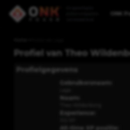
De gezelligste
ONK P
pokercompetitie
van Nederland
Home
>
Profiel van Laga
Profiel van
Theo Wildenb
Profielgegevens
Gebruikersnaam:
Laga
Naam:
Theo Wildenborg
Experience:
102
XP
All-time XP positie: