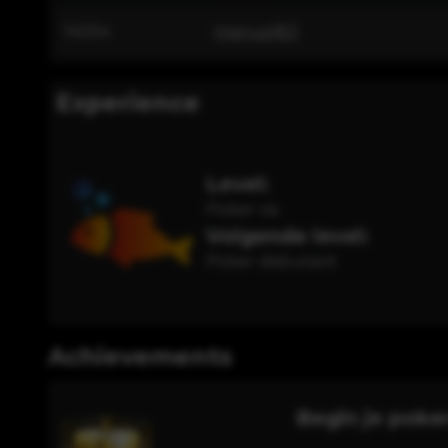
14054
manuel83
Experience
Level:
Poker vis
Volgende level:
Poker debutant
Achievements
Begin je poker