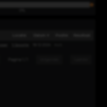
0
%
Locatie
Datum
▼
Positie
Resultaat
sser
't Spoortje
18-12-2024
n.v.t.
Pagina
1
/
1
Volgende
Laatste