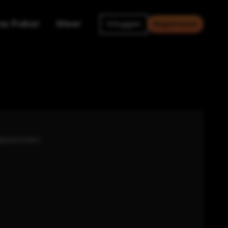
ne Poker
Meer
Inloggen
Registreren
 gewonnen.