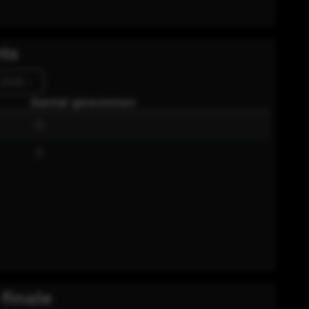
ts
2026
Aantal gewonnen
0
0
finale