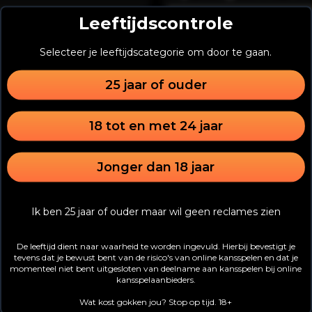
Leeftijdscontrole
102
Selecteer je leeftijdscategorie om door te gaan.
Resultaten
25 jaar of ouder
Toernooi
18 tot en met 24 jaar
Pokerkampioenschap van Lo
Jonger dan 18 jaar
Eerste
Vorige
Ik ben 25 jaar of ouder maar wil geen reclames zien
De leeftijd dient naar waarheid te worden ingevuld. Hierbij bevestigt je
tevens dat je bewust bent van de risico's van online kansspelen en dat je
momenteel niet bent uitgesloten van deelname aan kansspelen bij online
kansspelaanbieders.
carrière
Wat kost gokken jou? Stop op tijd. 18+