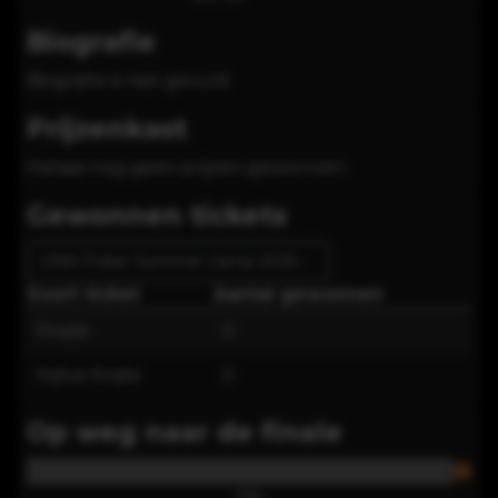
Biografie
Biografie is niet gevuld
Prijzenkast
Helaas nog geen prijzen gewonnen.
Gewonnen tickets
ONK Poker Summer Camp 2026
Soort ticket
Aantal gewonnen
Finale
0
Halve finale
0
Op weg naar de finale
0
%