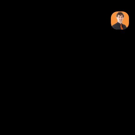
Over ONK Poker
Over Ons
Veelgestelde Vragen
In Contact Komen Met Ons?