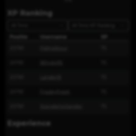
XP Ranking
All Time
All Time
XP Ranking
Positie
Username
XP
20761
Palingbour
75
20761
Billydg95
75
20761
LanderB
75
20761
Freakyfreek
75
20761
StendeHollander
75
Experience