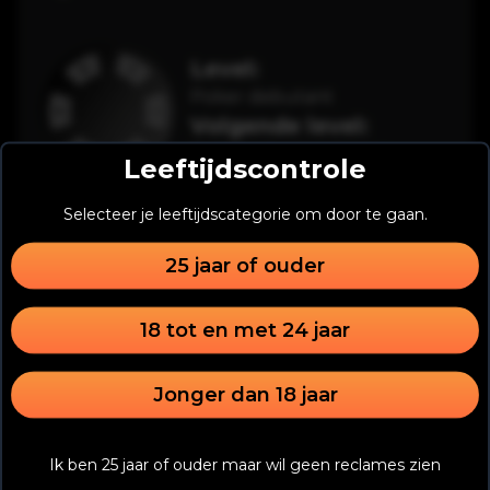
Level:
Poker debutant
Volgende level:
Gelegenheidspokeraar
Leeftijdscontrole
Selecteer je leeftijdscategorie om door te gaan.
Achievements
25 jaar of ouder
Begin je pokercarrière
18 tot en met 24 jaar
Je hebt een account aangemaakt
Jonger dan 18 jaar
1
/
1
Ik ben 25 jaar of ouder maar wil geen reclames zien