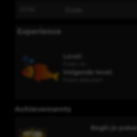
20756
Prinsie
Experience
Level:
Poker vis
Volgende level:
Poker debutant
Achievements
Begin je poker