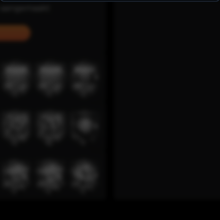
t aangemaakt