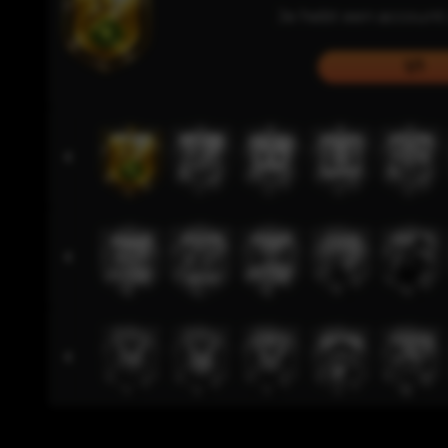
Je hebt een accoun
1
/
1