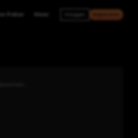
ne Poker
Meer
Inloggen
Registreren
 gewonnen.