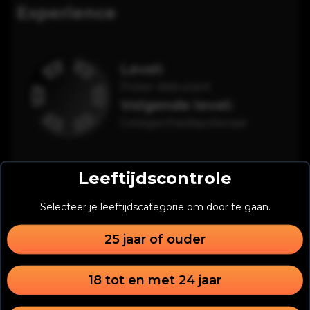
Experience
Level:
Poker debutant
Volgende level:
Gelegenheidspokeraar
Achievements
Leeftijdscontrole
Selecteer je leeftijdscategorie om door te gaan.
Begin je pokercarrière
25 jaar of ouder
Je hebt een account aangemaakt
18 tot en met 24 jaar
1
/
1