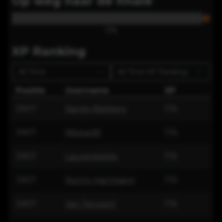
Op weg naar de finale
0
%
XP Ranking
All Time
All Time
XP Ranking
Positie
Username
XP
3907
Randy Bekkers
176
3907
Rikstar81
176
3907
Laurens4444
176
3907
Ronny Hartmann
176
3907
Jan Tervoort
176