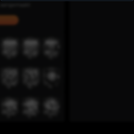
t aangemaakt