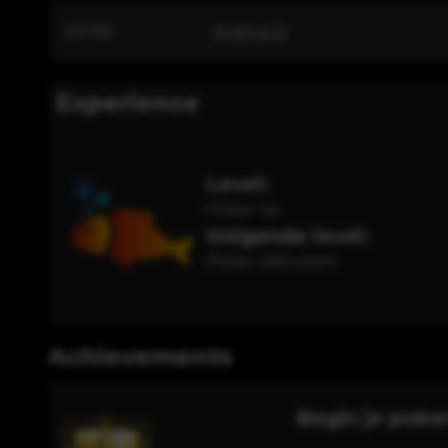
20766
Krajina 12
Experience
Level:
Poker vis
Volgende level:
Poker debutant
Achievements
Begin je poker