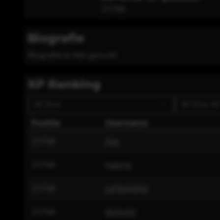
20766
Biografie
Biografie is niet gevuld
XP Ranking
All Time
All Time
XP
Positie
Username
20766
Joa
20766
Hagno
20766
Lehtotjehz
20766
Bolle30