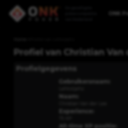
De gezelligste
ONK P
pokercompetitie
van Nederland
Home
>
Profiel van Lehtotjehz
Profiel van
Christian Van 
Profielgegevens
Gebruikersnaam:
Lehtotjehz
Naam:
Christian Van der Lee
Experience:
75
XP
All-time XP positie: