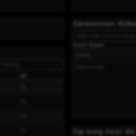
Gewonnen ticke
ONK Poker Summer Camp 
Soort ticket
Finale
 Ranking
Halve finale
XP
75
75
75
Op weg naar de 
75