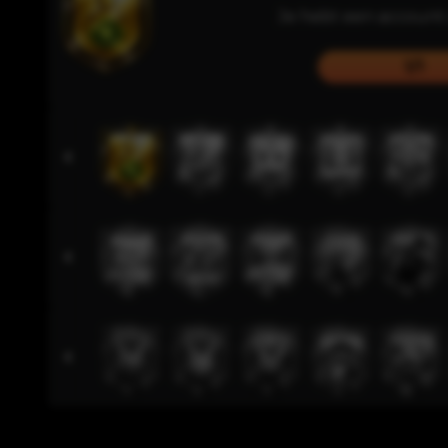
Je hebt een accoun
1
/
1