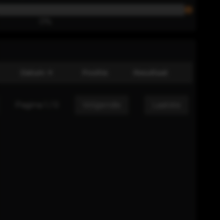
0
%
Datum
▼
Positie
Resultaat
Pagina
1
/
0
Volgende
Laatste