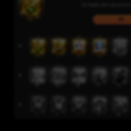
Je hebt een accoun
1
/
1