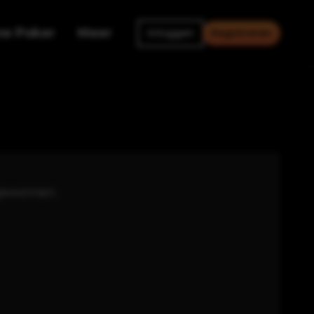
ne Poker
Meer
Inloggen
Registreren
 gewonnen.