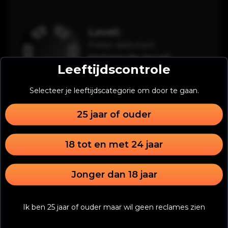
Level:
Poker debutant
Volgende level:
Leeftijdscontrole
Gelegenheidspokeraar
Selecteer je leeftijdscategorie om door te gaan.
Achievements
25 jaar of ouder
Begin je pokercarrière
18 tot en met 24 jaar
Je hebt een account aangemaakt
Jonger dan 18 jaar
1
/
1
Ik ben 25 jaar of ouder maar wil geen reclames zien