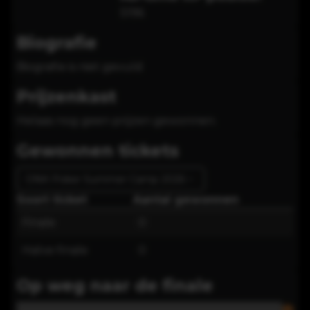
5196
Biografie
Biografie is niet gevuld
Prijzenkast
Helaas nog geen prijzen gewonnen.
Gewonnen tickets
ONK Poker Summer Camp 2026
Soort ticket
Aantal gewonnen
Finale
0
Halve finale
0
Op weg naar de finale