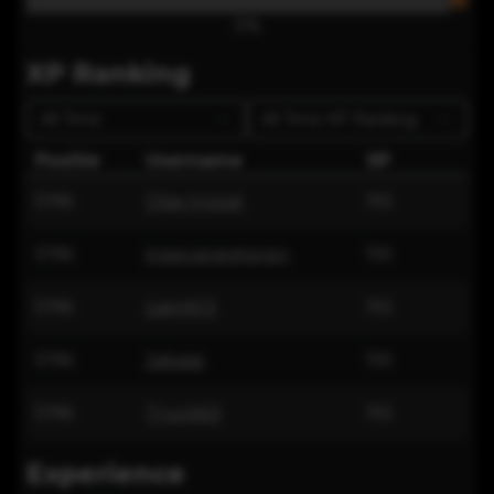
0
%
XP Ranking
All Time
All Time
XP Ranking
Positie
Username
XP
5196
Olav troost
155
5196
ingevanegteren
155
5196
LiamK13
155
5196
Jakasis
155
5196
Truck63
155
Experience