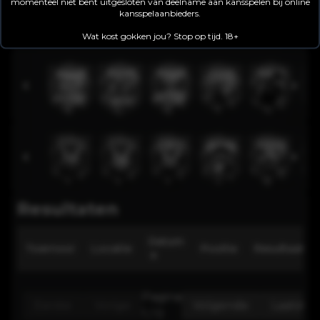
momenteel niet bent uitgesloten van deelname aan kansspelen bij online
kansspelaanbieders.
Wat kost gokken jou? Stop op tijd. 18+
Resultaten
Datum
Toernooi
Locatie
Positie
Resultaat
▼
Pagina
Eerste
Vorige
Volgende
Laatste
1
/
0