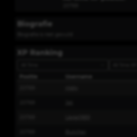
20769
Biografie
Biografie is niet gevuld
XP Ranking
All Time
All Time
XP
Positie
Username
20769
misty
20769
Jet
20769
Liesje1989
20769
Butcher