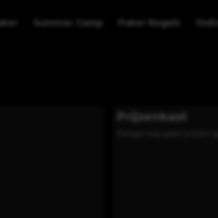
oker
Summer Camp
Poker Regels
Onli
Prijzenkast
Helaas nog geen prijzen