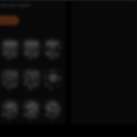
t aangemaakt