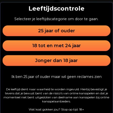
Leeftijdscontrole
75
Selecteer je leeftijdscategorie om door te gaan.
Resultaten
25 jaar of ouder
Toernooi
Locatie
18 tot en met 24 jaar
Eerste
Vorige
Jonger dan 18 jaar
Ik ben 25 jaar of ouder maar wil geen reclames zien
De leeftijd dient naar waarheid te worden ingevuld. Hierbij bevestigt je
tevens dat je bewust bent van de risico's van online kansspelen en dat je
momenteel niet bent uitgesloten van deelname aan kansspelen bij online
kansspelaanbieders.
carrière
Wat kost gokken jou? Stop op tijd. 18+