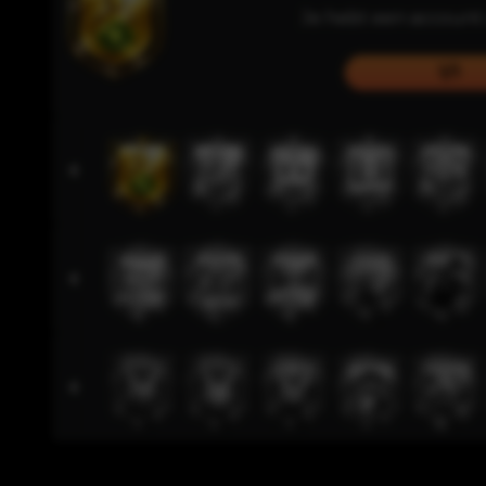
Je hebt een accoun
1
/
1