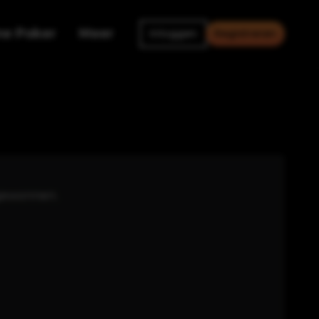
ne Poker
Meer
Inloggen
Registreren
 gewonnen.