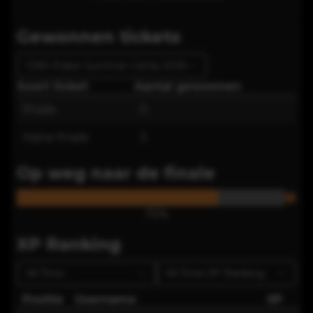
Gewonnen tickets
ONK Poker Summer Camp 2026
Soort ticket
Aantal gewonnen
Finale
0
Halve finale
3
Op weg naar de finale
75
%
XP Ranking
All Time
All Time
XP Ranking
Positie
Username
XP