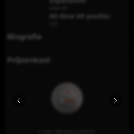
Experience:
4164
XP
All-time XP positie:
255
Biografie
Prijzenkast
Finalist
ONK Poker 2025/2026