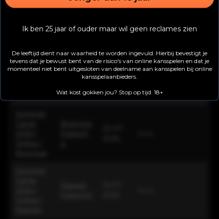
Ik ben 25 jaar of ouder maar wil geen reclames zien
De leeftijd dient naar waarheid te worden ingevuld. Hierbij bevestigt je
Resultaten
tevens dat je bewust bent van de risico's van online kansspelen en dat je
momenteel niet bent uitgesloten van deelname aan kansspelen bij online
kansspelaanbieders.
Datum
Toernooi
Locatie
Positie
Resultaat
Wat kost gokken jou? Stop op tijd. 18+
▼
Summer
Camp
Boxmeer
23-07-
2026 |
Pokerrrr
n.v.t.
2026
Online |
2.
Boxmeer
Summer
Camp
Elspeet
15-07-
2026 |
n.v.t.
Pokerrrr2
2026
Online |
Elspeet