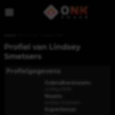
Home
>
Profiel van Lindsey0908
Profiel van
Lindsey
Smetsers
Profielgegevens
Gebruikersnaam:
Lindsey0908
Naam:
Lindsey Smetsers
Experience: