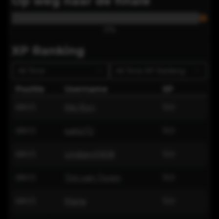
Op weg naar de finale
0
%
XP Ranking
All Time
All Time
XP Ranking
Positie
Username
XP
6803
Me Ron
150
6803
patio72
150
6803
Lindsey0908
150
6803
Tim van Toren
150
6803
Maria
150