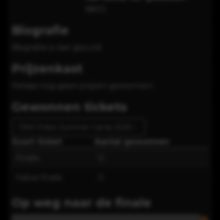
6803
Biografie
Biografie is niet gevuld
Prijzenkast
Helaas nog geen prijzen gewonnen.
Gewonnen tickets
ONK Poker Summer Camp 2026
Soort ticket
Aantal gewonnen
Finale
0
Halve finale
0
Op weg naar de finale