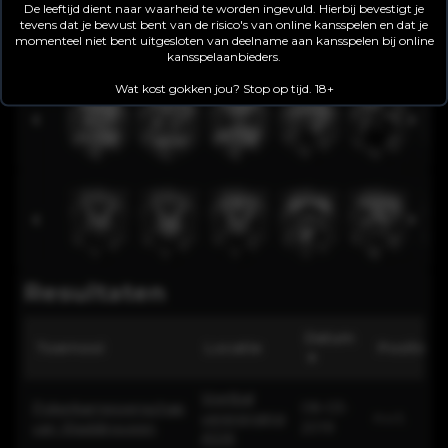
De leeftijd dient naar waarheid te worden ingevuld. Hierbij bevestigt je
tevens dat je bewust bent van de risico's van online kansspelen en dat je
momenteel niet bent uitgesloten van deelname aan kansspelen bij online
kansspelaanbieders.
Wat kost gokken jou? Stop op tijd. 18+
Resultaten
Datum
Toernooi
Locatie
Positie
▼
Voetbal
Pokerkampioenschap
08-03-
vereninging
n.v.t.
van Waddinxveen
2019
ASW