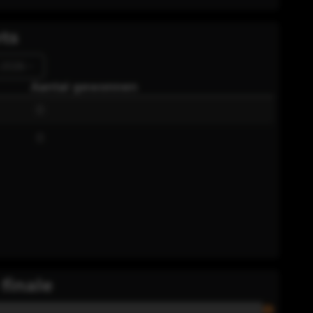
ts
2026
Aantal gewonnen
0
0
finale