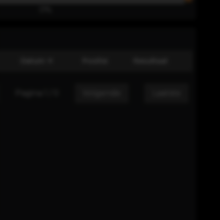
0
%
Datum
▼
Positie
Resultaat
Pagina
1
/
0
Volgende
Laatste