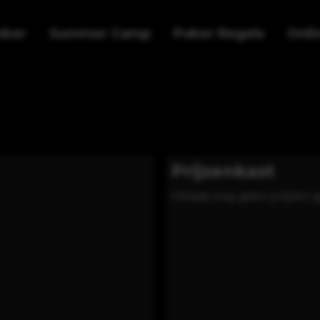
oker
Summer Camp
Poker Regels
Onli
Prijzenkast
Helaas nog geen prijzen