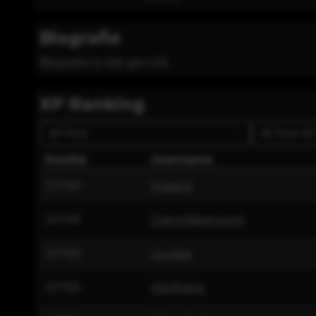
Biografie
Biografie is niet gevuld
XP Ranking
All Time
All Time
XP
Positie
Username
20769
klaasc6
20769
GlennNeervoort
20769
Louska
20769
Henkjans