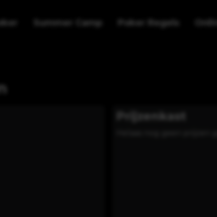
oker
Summer Camp
Poker Regels
Onli
n
Prijzenkast
Helaas nog geen prijzen