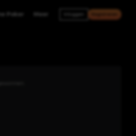
ne Poker
Meer
Inloggen
Registreren
 gewonnen.