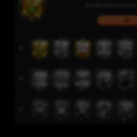
Je hebt een accoun
1
/
1