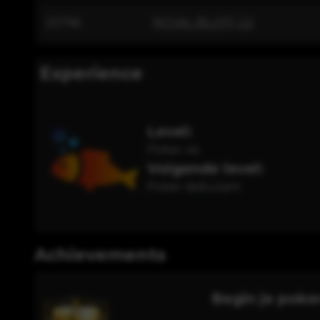
20766
ROYAL-BLUFF-22
Experience
Level:
Poker vis
Volgende level:
Poker debutant
Achievements
Begin je poker