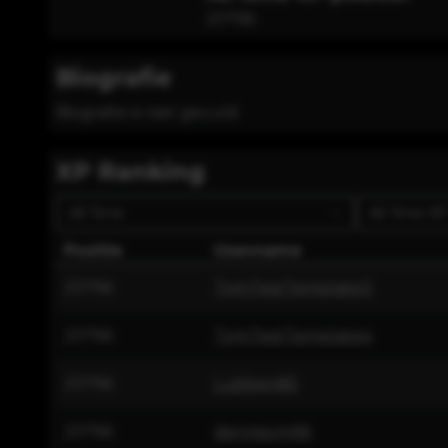
20766
Biografie
Biografie is niet gevuld
XP Ranking
All Time
All Time
XP
Positie
Username
20766
TomTestTemplate3
20766
TomTestTemplate4
20766
Lubben85
20766
dennisvm96