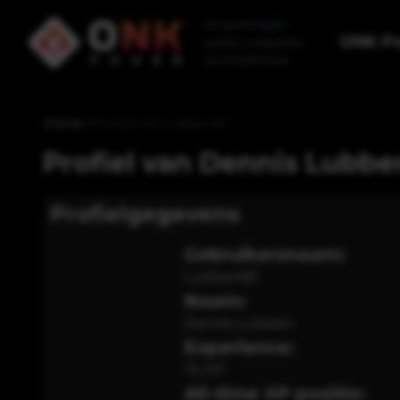
De gezelligste
ONK P
pokercompetitie
van Nederland
Home
>
Profiel van Lubben85
Profiel van
Dennis Lubbe
Profielgegevens
Gebruikersnaam:
Lubben85
Naam:
Dennis Lubben
Experience:
75
XP
All-time XP positie: