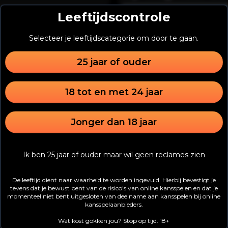
Leeftijdscontrole
75
Selecteer je leeftijdscategorie om door te gaan.
Resultaten
25 jaar of ouder
Toernooi
18 tot en met 24 jaar
Pokerkampioenschap van
Jonger dan 18 jaar
Eerste
Vorige
Ik ben 25 jaar of ouder maar wil geen reclames zien
De leeftijd dient naar waarheid te worden ingevuld. Hierbij bevestigt je
tevens dat je bewust bent van de risico's van online kansspelen en dat je
momenteel niet bent uitgesloten van deelname aan kansspelen bij online
kansspelaanbieders.
carrière
Wat kost gokken jou? Stop op tijd. 18+