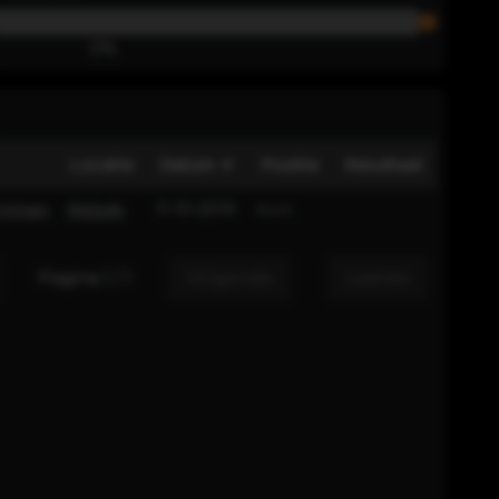
0
%
Locatie
Datum
▼
Positie
Resultaat
 Emmen
Melody
11-10-2019
n.v.t.
Pagina
1
/
1
Volgende
Laatste