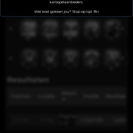
kansspelaanbieders.
Wat kost gokken jou? Stop op tijd. 18+
Resultaten
Datum
Toernooi
Locatie
Positie
Resultaat
▼
Pagina
Eerste
Vorige
Volgende
Laatste
1
/
0