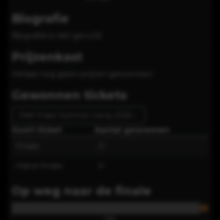
Biografie
Biografie is niet gevuld
Prijzenkast
Helaas nog geen prijzen gewonnen.
Gewonnen tickets
ONK Poker Summer Camp 2026
Soort ticket
Aantal gewonnen
Finale
0
Halve finale
0
Op weg naar de finale
0
%