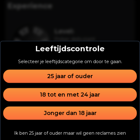
Experience
Level:
Poker debutant
Volgende level:
Leeftijdscontrole
Gelegenheidspokeraar
Selecteer je leeftijdscategorie om door te gaan.
25 jaar of ouder
Achievements
18 tot en met 24 jaar
Begin je pokercarrière
Jonger dan 18 jaar
Je hebt een account aangemaakt
1
/
1
Ik ben 25 jaar of ouder maar wil geen reclames zien