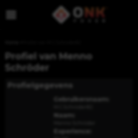
Home
>
Profiel van M.C.Schröder82
Profiel van
Menno
Schröder
Profielgegevens
Gebruikersnaam:
M.C.Schröder82
Naam:
Menno Schröder
Experience: