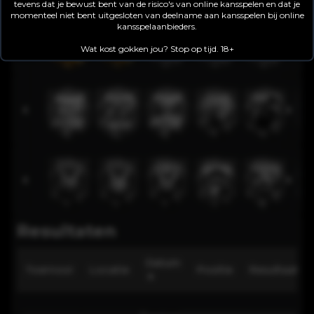
tevens dat je bewust bent van de risico's van online kansspelen en dat je
momenteel niet bent uitgesloten van deelname aan kansspelen bij online
kansspelaanbieders.
Wat kost gokken jou? Stop op tijd. 18+
Resultaten
Datum
Toernooi
Locatie
Positie
Resultaat
▼