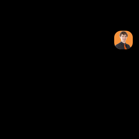
Over ONK Poker