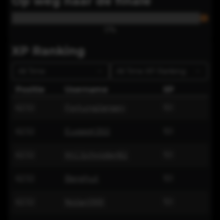
Op weg naar de finale
0
%
XP Ranking
All Time
All Time
XP Ranking
Positie
Username
XP
6232
FortunaJansen
151
6232
Eusssgt350
151
6232
M.C.Schröder82
151
6232
Berehut
151
6232
Nolan1991
151