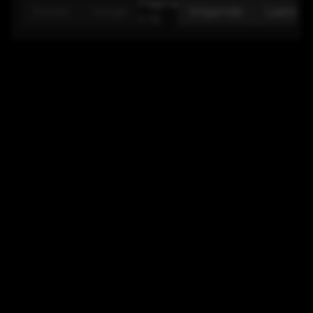
Pagina
Eerste
Vorige
Volgende
Laatste
1
/
0