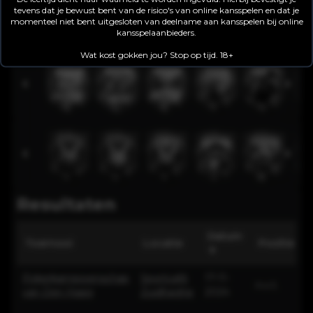
tevens dat je bewust bent van de risico's van online kansspelen en dat je
momenteel niet bent uitgesloten van deelname aan kansspelen bij online
kansspelaanbieders.
Wat kost gokken jou? Stop op tijd. 18+
Resultaten
Datum
Toernooi
Locatie
Positie
▼
Pokerkampioenschap
Sportcafé
17-11-
n.v.t.
van Den Haag
Zuidhaghe
2024