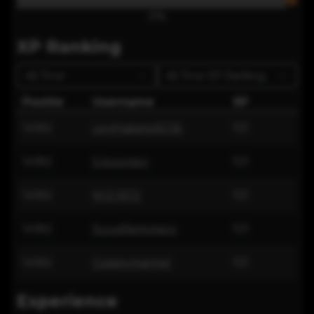
0
%
XP Ranking
All Time
All Time
XP Ranking
Positie
Username
XP
14182
LeviHabets9236
101
14182
S.koomen
101
14182
M.D.1672
101
14182
SuusRemmers
101
14182
Costeymantel
101
Experience