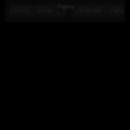
Pagina
Eerste
Vorige
Volgende
Laatste
1
/
1