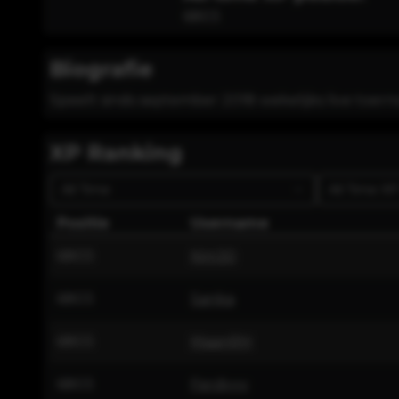
6803
Biografie
Speelt sinds september 2018 wekelijks live toern
XP Ranking
All Time
All Time
XP
Positie
Username
6803
Kim30
6803
Sanka
6803
MaanRH
6803
Ferdyyy