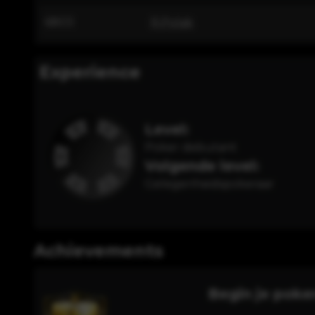
6803
R.Polak
Experience
Level:
Poker debutant
Volgende level:
Gelegenheidspokeraar
Achievements
Begin je poker