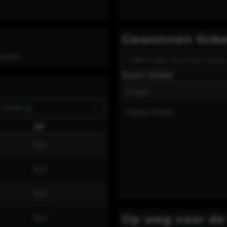
Gewonnen ticke
ooien.
ONK Poker Summer Camp 
Soort ticket
Finale
 Ranking
Halve finale
XP
150
150
150
Op weg naar de 
150