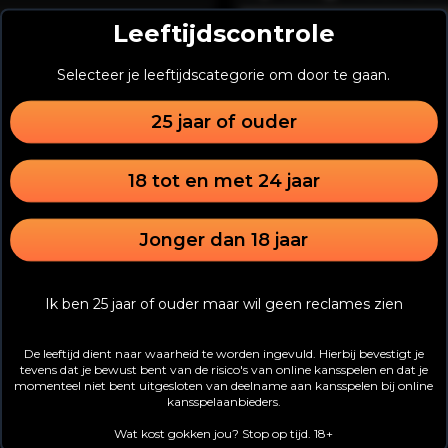
Leeftijdscontrole
150
Selecteer je leeftijdscategorie om door te gaan.
Resultaten
25 jaar of ouder
Toernooi
18 tot en met 24 jaar
Pokerkampioenschap van
Delft
Jonger dan 18 jaar
Eerste
Vorige
Ik ben 25 jaar of ouder maar wil geen reclames zien
De leeftijd dient naar waarheid te worden ingevuld. Hierbij bevestigt je
tevens dat je bewust bent van de risico's van online kansspelen en dat je
momenteel niet bent uitgesloten van deelname aan kansspelen bij online
kansspelaanbieders.
carrière
Wat kost gokken jou? Stop op tijd. 18+