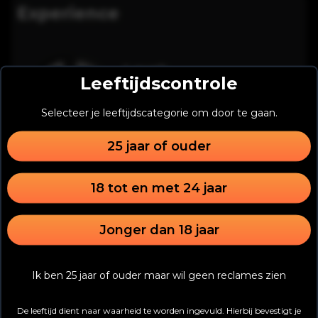
Experience
Level:
Leeftijdscontrole
Poker debutant
Volgende level:
Selecteer je leeftijdscategorie om door te gaan.
Gelegenheidspokeraar
25 jaar of ouder
Achievements
18 tot en met 24 jaar
Begin je pokercarrière
Jonger dan 18 jaar
Je hebt een account aangemaakt
Ik ben 25 jaar of ouder maar wil geen reclames zien
1
/
1
De leeftijd dient naar waarheid te worden ingevuld. Hierbij bevestigt je