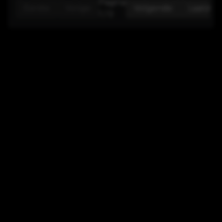
Pagina
Eerste
Vorige
Volgende
Laatste
1
/
0