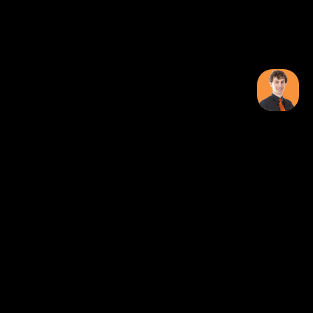
Over ONK Poker