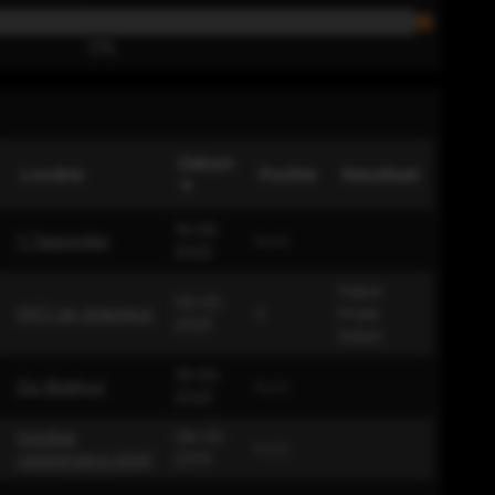
0
%
Datum
Locatie
Positie
Resultaat
▼
16-06-
't Tapperijke
n.v.t.
2023
Halve
06-05-
MFC de Ankerkuil
4
finale
2023
ticket
19-03-
De Blokhut
n.v.t.
2023
Voetbal
08-03-
n.v.t.
vereninging ASW
2019