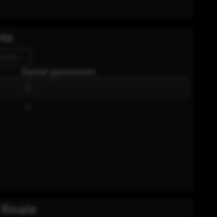
ts
2026
Aantal gewonnen
0
0
finale