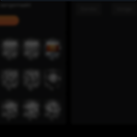
t aangemaakt
Eerste
Vorige