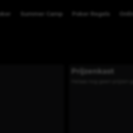
oker
Summer Camp
Poker Regels
Onli
Prijzenkast
Helaas nog geen prijzen