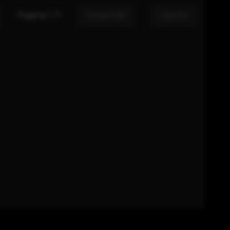
Pagina
1
/
1
Volgende
Laatste