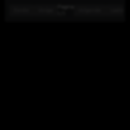
Pagina
Eerste
Vorige
Volgende
Laatste
1
/
1