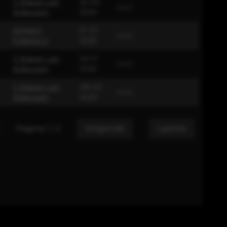
't Wapen van
22-02-
n.v.t.
Ankeveen
2024
Arnhem
31-01-
n.v.t.
Pokerrrr 2
2023
't Wapen van
24-11-
n.v.t.
Ankeveen
2022
't Wapen van
08-02-
n.v.t.
Ankeveen
2020
Pagina
1
/
2
Volgende
Laatste