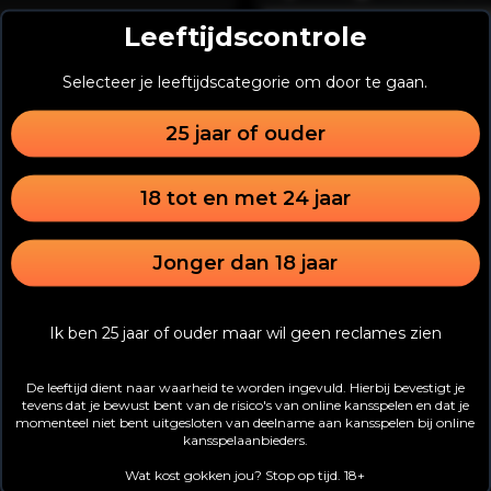
Leeftijdscontrole
305
Selecteer je leeftijdscategorie om door te gaan.
Resultaten
25 jaar of ouder
Toernooi
18 tot en met 24 jaar
Pokerkampioenschap van
Ankeveen
Jonger dan 18 jaar
Halve finale Zuidwest-
Nederland 23/24
Ik ben 25 jaar of ouder maar wil geen reclames zien
Online Pokerkampioenscha
van Bussum
De leeftijd dient naar waarheid te worden ingevuld. Hierbij bevestigt je
tevens dat je bewust bent van de risico's van online kansspelen en dat je
momenteel niet bent uitgesloten van deelname aan kansspelen bij online
Pokerkampioenschap van
kansspelaanbieders.
Hilversum
carrière
Wat kost gokken jou? Stop op tijd. 18+