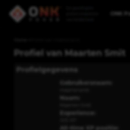
De gezelligste
ONK P
pokercompetitie
van Nederland
Home
>
Profiel van maartensmit
Profiel van
Maarten Smit
Profielgegevens
Gebruikersnaam:
maartensmit
Naam:
Maarten Smit
Experience:
305
XP
All-time XP positie: