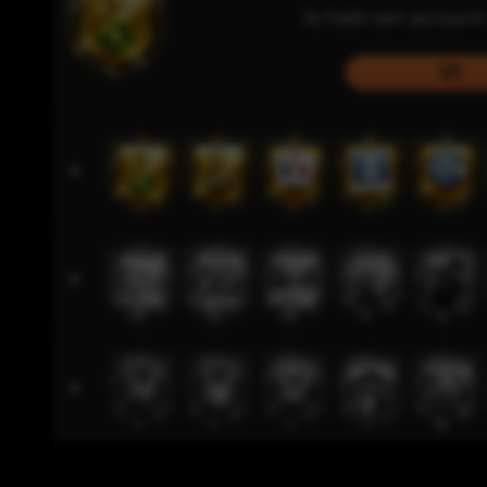
Je hebt een accoun
1
/
1