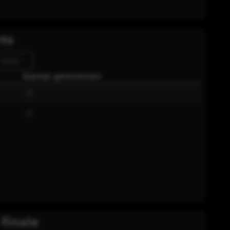
ts
2026
Aantal gewonnen
0
0
finale