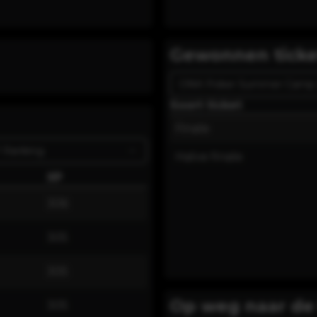
Gewonnen ticke
ONK Poker Summer Camp 
Soort ticket
Finale
 Ranking
Halve finale
XP
306
305
305
Op weg naar de 
305