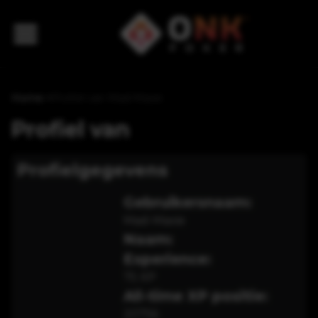
Home
>
Profiel van Mad-Maxie
Profiel van
Profielgegevens
Gebruikersnaam:
Mad-Maxie
Naam:
Experience:
75
XP
All-time XP positie:
20756