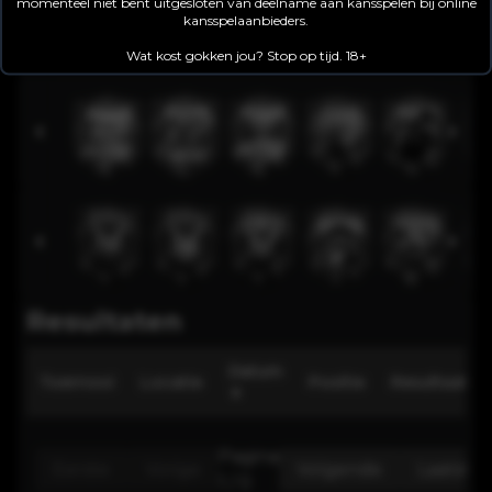
momenteel niet bent uitgesloten van deelname aan kansspelen bij online
kansspelaanbieders.
Wat kost gokken jou? Stop op tijd. 18+
Resultaten
Datum
Toernooi
Locatie
Positie
Resultaat
▼
Pagina
Eerste
Vorige
Volgende
Laatste
1
/
0