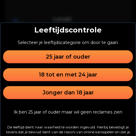
Level:
Poker vis
Leeftijdscontrole
Volgende level:
Selecteer je leeftijdscategorie om door te gaan.
Poker debutant
25 jaar of ouder
Achievements
18 tot en met 24 jaar
Begin je pokercarrière
Jonger dan 18 jaar
Je hebt een account aangemaakt
Ik ben 25 jaar of ouder maar wil geen reclames zien
1
/
1
De leeftijd dient naar waarheid te worden ingevuld. Hierbij bevestigt je
tevens dat je bewust bent van de risico's van online kansspelen en dat je