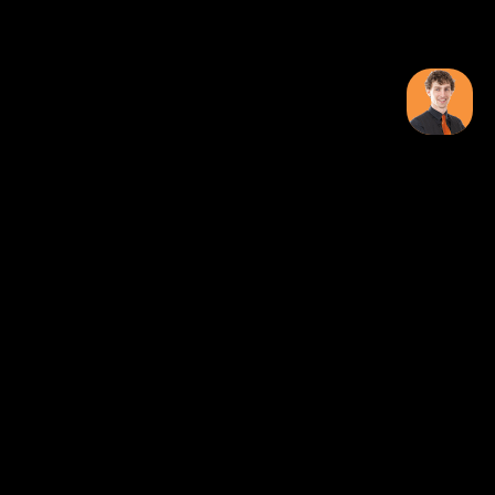
Over ONK Poker
Over Ons
Veelgestelde Vragen