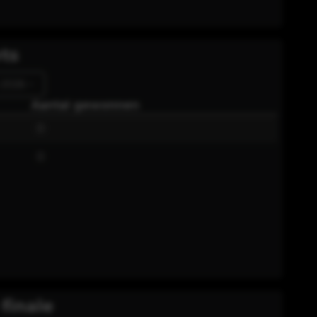
ts
2026
Aantal gewonnen
0
0
finale