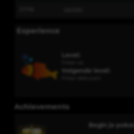
20766
ron.min
Experience
Level:
Poker vis
Volgende level:
Poker debutant
Achievements
Begin je poker