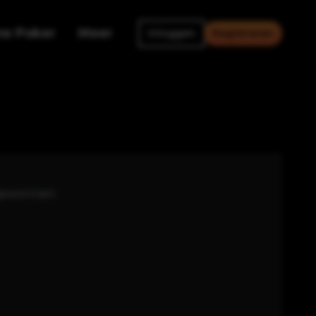
ne Poker
Meer
Inloggen
Registreren
 gewonnen.